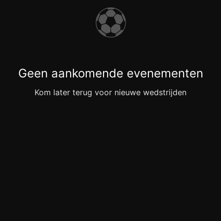
⚽
Geen aankomende evenementen
Kom later terug voor nieuwe wedstrijden